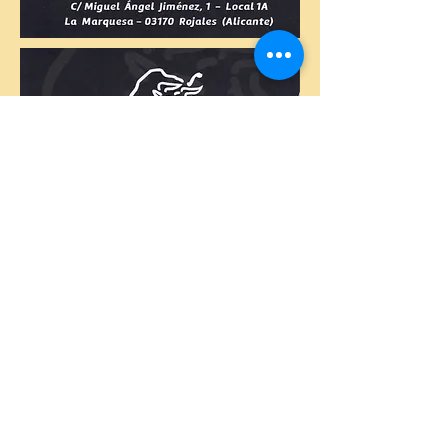
Specialister i grillet kød
Argentinsk kød
Angus mørbrad
Entrecote
Udvalg af gode argentinske
vine
Malbec - Syrac