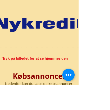
Tryk på billedet for at se hjemmesiden
Købsannoncer
Nedenfor kan du læse de købsannoncer,
som medlemmerne af Danske Venners
Klub har indsat.
Hvis du selv ønsker at indsætte en
købsannonce, så klik
her