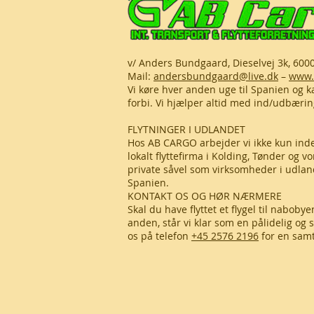
v/ Anders Bundgaard, Dieselvej 3k, 600
Mail:
andersbundgaard@live.dk
–
www.a
Vi køre hver anden uge til Spanien og k
forbi. Vi hjælper altid med ind/udbæring.
FLYTNINGER I UDLANDET
Hos AB CARGO arbejder vi ikke kun inden
lokalt flyttefirma i Kolding, Tønder og 
private såvel som virksomheder i udlande
Spanien.
KONTAKT OS OG HØR NÆRMERE
Skal du have flyttet et flygel til naboby
anden, står vi klar som en pålidelig og
os på telefon
+45 2576 2196
for en samt