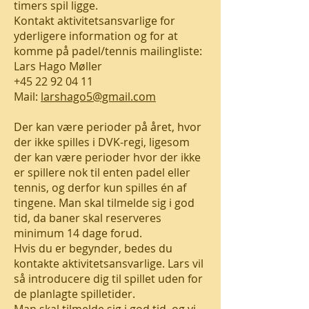
timers spil ligge.
Kontakt aktivitetsansvarlige for
yderligere information og for at
komme på padel/tennis mailingliste:
Lars Hago Møller
+45 22 92 04 11
Mail:
larshago5@gmail.com
Der kan være perioder på året, hvor
der ikke spilles i DVK-regi, ligesom
der kan være perioder hvor der ikke
er spillere nok til enten padel eller
tennis, og derfor kun spilles én af
tingene. Man skal tilmelde sig i god
tid, da baner skal reserveres
minimum 14 dage forud.
Hvis du er begynder, bedes du
kontakte aktivitetsansvarlige. Lars vil
så introducere dig til spillet uden for
de planlagte spilletider.